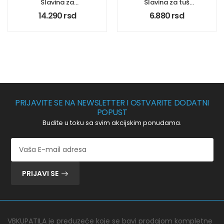
Slavina za
Slavina za tuš
sudoperu
kadu King Rosan
14.290
rsd
6.880
rsd
poluprofesionalna
j371001
King Rosan
J389001
PRIJAVITE SE NA NEWSLETTER I OSTVARITE DODATNI
POPUST
Budite u toku sa svim akcijskim ponudama.
PRIJAVI SE
VBKUPATILA je preduzeće koje se bavi prodajom kompletne