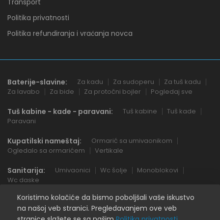
Transport
Politika privatnosti
Politika refundiranja i vraćanja novca
Baterije-slavine:
Za kadu
Za sudoperu
Za tuš kadu
Za lavabo
Za bide
Za protočni bojler
Pogledaj sve
Tuš kabine - kade - paravani:
Tuš kabine
Tuš kade
Paravani
Kupatilski nameštaj:
Ormarić sa umivaonikom
Ogledalo sa ormarićem
Vertikale
Sanitarija:
Umivaonici
Wc šolje
Monoblokovi
Wc daske
Koristimo kolačiće da bismo poboljšali vaše iskustvo
na našoj veb stranici. Pregledavanjem ove veb
stranice slažete se sa našim
Politika privatnosti