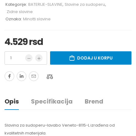
Kategorije:
BATERIJE-SLAVINE
,
Slavine za sudoperu
,
Zidne slavine
Oznaka:
Minotti slavine
4.529
rsd
DODAJ U KORPU
Opis
Specifikacija
Brend
Slavina za sudoperu-lavabo Veneto-8115-L izrađena od
kvalitetnih materijala.