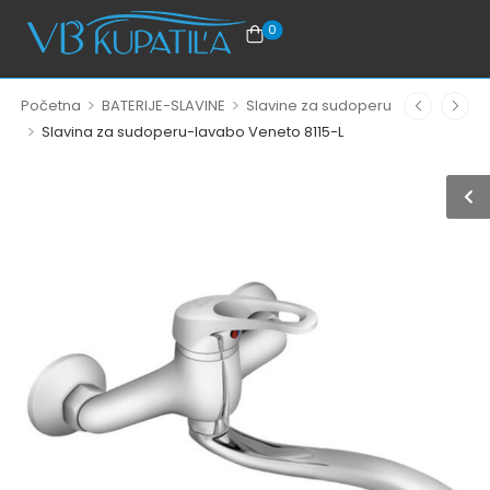
0
>
>
Početna
BATERIJE-SLAVINE
Slavine za sudoperu
>
Slavina za sudoperu-lavabo Veneto 8115-L