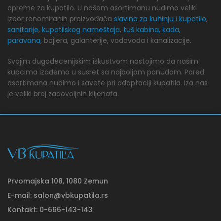
opreme za kupatilo. U našem asortimanu nudimo veliki
izbor renomiranih proizvođača
slavina za kuhinju i kupatilo
,
sanitarije
,
kupatilskog nameštaja
,
tuš kabina, kada,
paravana
, bojlera, galanterije, vodovoda i kanalizacije.
Svojim dugodecenijskim iskustvom nastojimo da našim
kupcima izađemo u susret sa najboljom ponudom. Pored
asortimana nudimo i savete pri adaptaciji kupatila. Iza nas
je veliki broj zadovoljnih klijenata.
Prvomajska 108, 1080 Zemun
E-mail: salon@vbkupatila.rs
Kontakt: 0-666-143-143