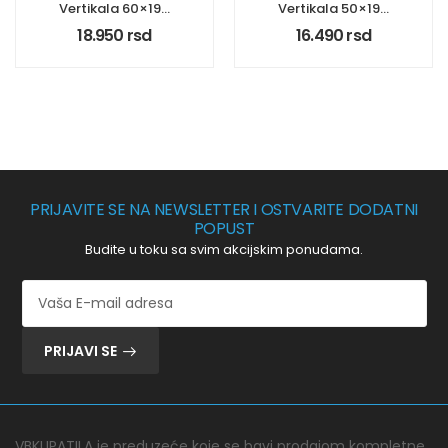
Vertikala 60×190
Vertikala 50×190
Mirela 009
Mirela 044
18.950
rsd
16.490
rsd
PRIJAVITE SE NA NEWSLETTER I OSTVARITE DODATNI
POPUST
Budite u toku sa svim akcijskim ponudama.
PRIJAVI SE
VBKUPATILA je preduzeće koje se bavi prodajom kompletne