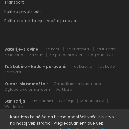
Transport
Politika privatnosti
Politika refundiranja i vraćanja novca
Baterije-slavine:
Za kadu
Za sudoperu
Za tuš kadu
Za lavabo
Za bide
Za protočni bojler
Pogledaj sve
Tuš kabine - kade - paravani:
Tuš kabine
Tuš kade
Paravani
Kupatilski nameštaj:
Ormarić sa umivaonikom
Ogledalo sa ormarićem
Vertikale
Sanitarija:
Umivaonici
Wc šolje
Monoblokovi
Wc daske
Koristimo kolačiće da bismo poboljšali vaše iskustvo
na našoj veb stranici. Pregledavanjem ove veb